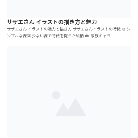
サザエさん イラストの描き方と魅力
サザエさん イラストの魅力と描き方 サザエさんイラストの特徴 🎨 シ
ンプルな線画 少ない線で特徴を捉えた絵柄 👪 家族キャラ...