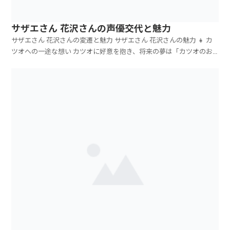
サザエさん 花沢さんの声優交代と魅力
サザエさん 花沢さんの変遷と魅力 サザエさん 花沢さんの魅力 👧 カ
ツオへの一途な想い カツオに好意を抱き、将来の夢は「カツオのお
嫁さん」 🏠 ...