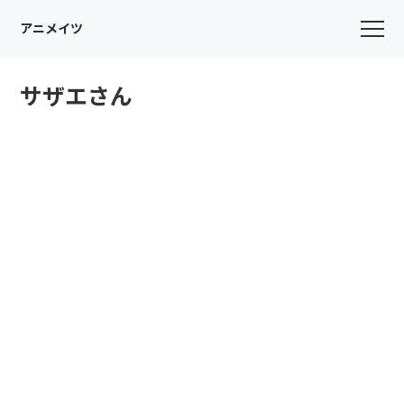
アニメイツ
サザエさん