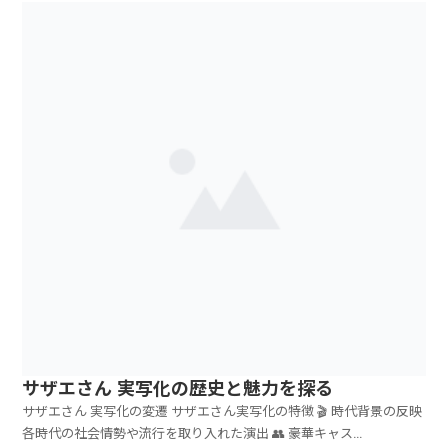
サザエさん 実写化の歴史と魅力を探る
サザエさん 実写化の変遷 サザエさん実写化の特徴 🎬 時代背景の反映
各時代の社会情勢や流行を取り入れた演出 👥 豪華キャス...