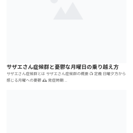
サザエさん症候群と憂鬱な月曜日の乗り越え方
サザエさん症候群とは サザエさん症候群の概要 📺 定義 日曜夕方から
感じる月曜への憂鬱 🕰️ 発症時期 ...