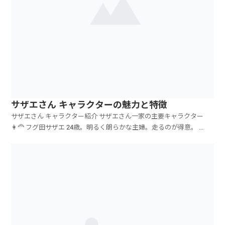
サザエさん キャラクターの魅力と特徴
サザエさん キャラクター紹介 サザエさん一家の主要キャラクター
👩‍🦰 フグ田サザエ 24歳。明るく朗らかな主婦。走るのが得意。 👨‍🦲
...