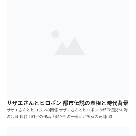
サザエさんとヒロポン 都市伝説の真相と時代背景
サザエさんとヒロポンの関係 サザエさんとヒロポンの都市伝説 🔍 噂
の起源 長谷川町子の作品『似たもの一家』が誤解の元 📚 時...