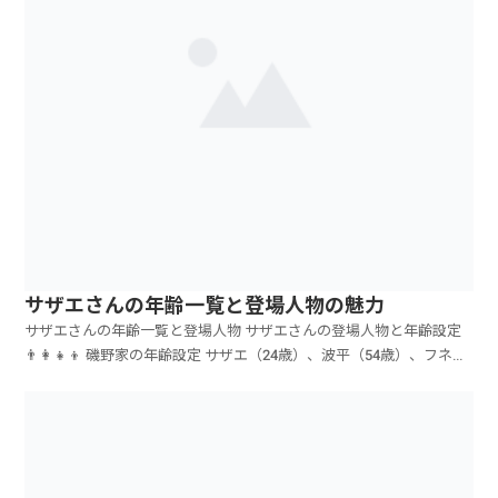
サザエさんの年齢一覧と登場人物の魅力
サザエさんの年齢一覧と登場人物 サザエさんの登場人物と年齢設定
👨‍👩‍👧‍👦 磯野家の年齢設定 サザエ（24歳）、波平（54歳）、フネ
（52歳）など 🏠 ...