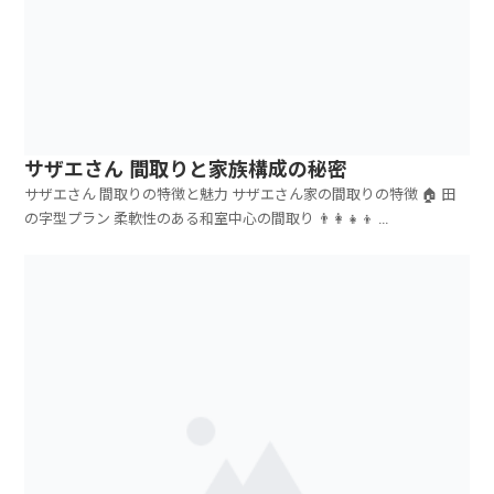
サザエさん 間取りと家族構成の秘密
サザエさん 間取りの特徴と魅力 サザエさん家の間取りの特徴 🏠 田
の字型プラン 柔軟性のある和室中心の間取り 👨‍👩‍👧‍👦 ...