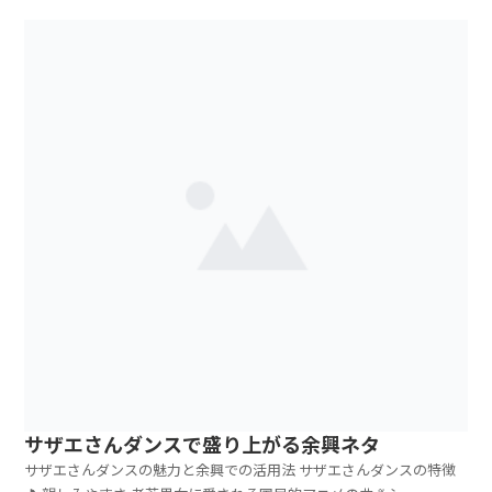
サザエさんダンスで盛り上がる余興ネタ
サザエさんダンスの魅力と余興での活用法 サザエさんダンスの特徴