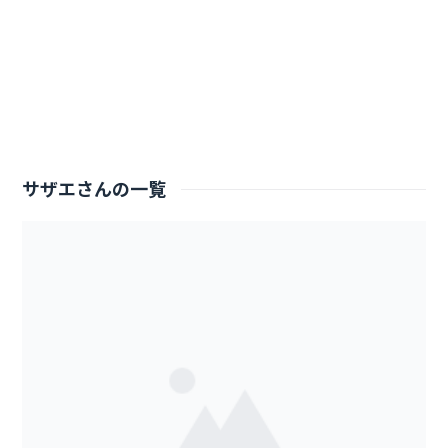
サザエさんの一覧