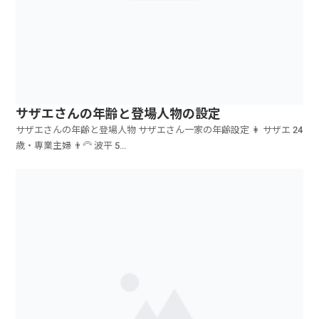
サザエさんの年齢と登場人物の設定
サザエさんの年齢と登場人物 サザエさん一家の年齢設定 👩 サザエ 24
歳・専業主婦 👨‍🦳 波平 5...