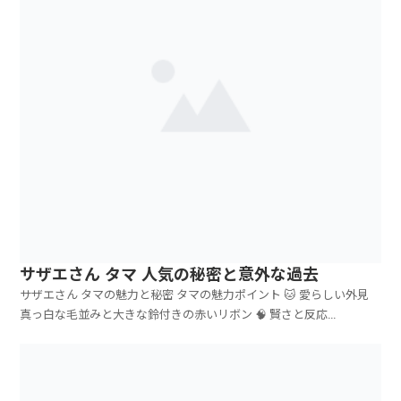
サザエさん タマ 人気の秘密と意外な過去
サザエさん タマの魅力と秘密 タマの魅力ポイント 🐱 愛らしい外見
真っ白な毛並みと大きな鈴付きの赤いリボン 🧠 賢さと反応...