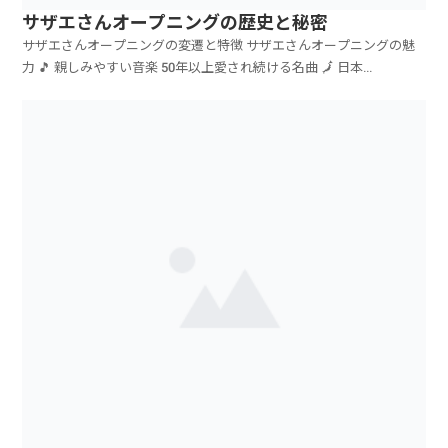
サザエさんオープニングの歴史と秘密
サザエさんオープニングの変遷と特徴 サザエさんオープニングの魅
力 🎵 親しみやすい音楽 50年以上愛され続ける名曲 🗾 日本...