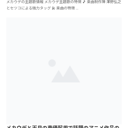
メカウデの主題歌情報 メカウデ主題歌の特徴 🎵 楽曲制作陣 澤野弘之
とセツコによる強力タッグ 🎤 楽曲の特徴 ...
メカウデと天月の声優起用で話題のアニメ作品の