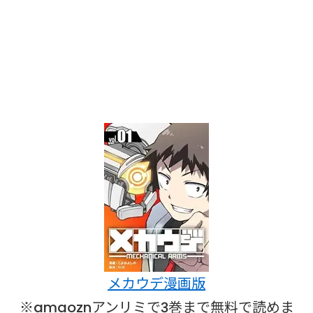
メカウデ漫画版
※amaoznアンリミで3巻まで無料で読めま