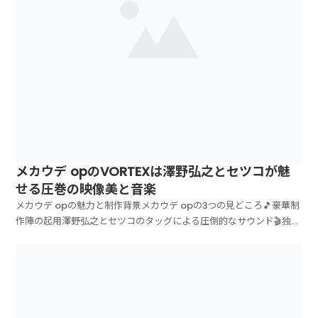
メカウデ opのVORTEXは澤野弘之とセツコが魅
せる圧巻の映像美と音楽
メカウデ opの魅力と制作背景メカウデ opの3つの見どころ🎵豪華制
作陣の起用澤野弘之とセツコのタッグによる圧倒的なサウンド🎬独創
的な映像演出オカモト監督による斬新な表現手法🌟世界観との調和ア
ニメの物語を彩る完成度の高い楽曲メカウデ opの制作秘話と音楽性
「VORTEX」は、アニメ音楽界の重鎮...