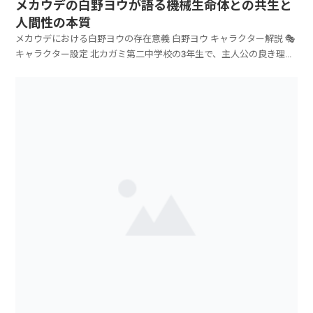
メカウデの白野ヨウが語る機械生命体との共生と
人間性の本質
メカウデにおける白野ヨウの存在意義 白野ヨウ キャラクター解説 🎭
キャラクター設定 北カガミ第二中学校の3年生で、主人公の良き理解
者 🤖 ...