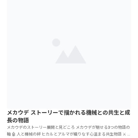
相に迫る展開メカウデ キャラ の主要キャラクタ...
メカウデ ストーリーで描かれる機械との共生と成
長の物語
メカウデのストーリー展開と見どころ メカウデが魅せる3つの物語の
軸 🤖 人と機械の絆 ヒカルとアルマが織りなす心温まる共生物語 ⚔️ ...