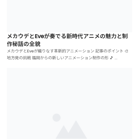
メカウデとEveが奏でる新時代アニメの魅力と制
作秘話の全貌
メカウデとEveが織りなす革新的アニメーション 記事のポイント 🎨
地方発の挑戦 福岡からの新しいアニメーション制作の形 🎵 ...