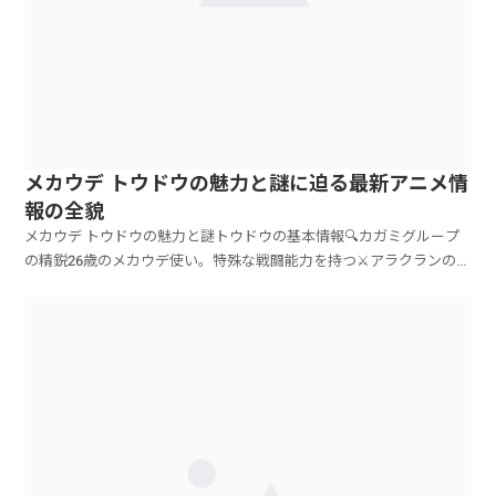
メカウデ トウドウの魅力と謎に迫る最新アニメ情
報の全貌
メカウデ トウドウの魅力と謎トウドウの基本情報🔍カガミグループ
の精鋭26歳のメカウデ使い。特殊な戦闘能力を持つ⚔️アラクランの使
い手サソリ型メカウデを自在に操る🎭声優情報人気アーティスト・
天月が担当メカウデ トウドウのキャラクター設定カガミグループに
所属するトウドウは、26歳という年齢ながら組織...