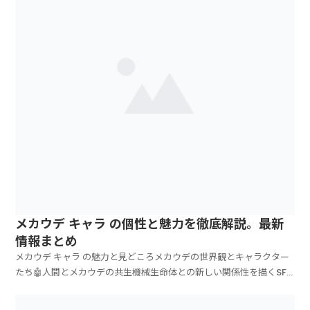
メカウデ キャラ の個性と魅力を徹底解説。最新
情報まとめ
メカウデ キャラ の魅力と見どころメカウデの世界観とキャラクター
たち🤖人間とメカウデの共生機械生命体との新しい関係性を描くSF
アクション作品👥個性豊かなキャラクターそれぞれの思惑が交錯する
重層的なストーリー展開🎭謎めいた組織の存在カガミグループの真